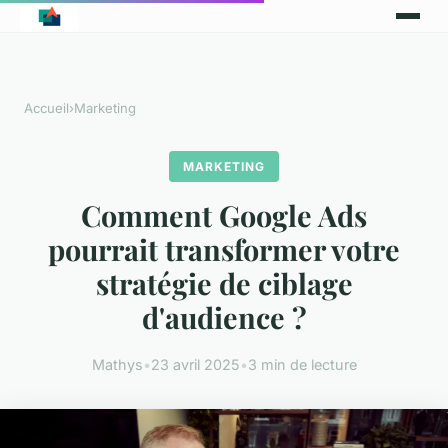
Accueil
›
Marketing
MARKETING
Comment Google Ads
pourrait transformer votre
stratégie de ciblage
d'audience ?
Mathys
•
23 avril 2025
•
3 min de lecture