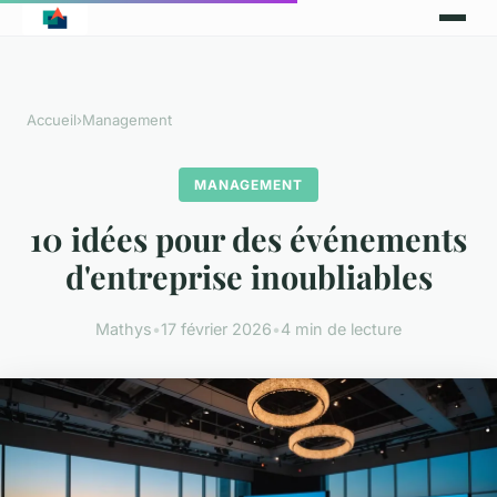
Accueil
›
Management
MANAGEMENT
10 idées pour des événements
d'entreprise inoubliables
Mathys
•
17 février 2026
•
4 min de lecture